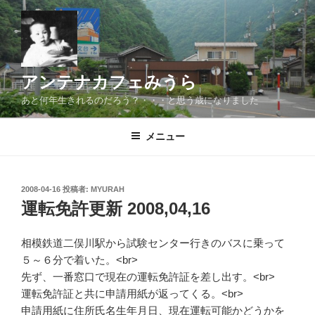
コ
ン
テ
ン
ツ
アンテナカフェみうら
へ
あと何年生きれるのだろう？・・・と思う歳になりました
ス
キ
メニュー
ッ
プ
投
2008-04-16
投稿者:
MYURAH
稿
運転免許更新 2008,04,16
日:
相模鉄道二俣川駅から試験センター行きのバスに乗って
５～６分で着いた。<br>
先ず、一番窓口で現在の運転免許証を差し出す。<br>
運転免許証と共に申請用紙が返ってくる。<br>
申請用紙に住所氏名生年月日、現在運転可能かどうかを