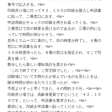
番号で記入する。<br>
印紙売り場に行って￥２，１００の印紙を購入し申請書
に貼って、二番窓口に出す。<br>
申請用紙がチェックの印鑑を押され返ってくる。<br>
三番窓口で目の検査を受けるのであるが、三重の列にな
っていて時間が掛かりそう。<br>
意外とスムーズに進行して、目の検査が終了し、４番の
窓口に申請書を出す。<br>
１０分程度待ったら、８番の窓口を指定され、そこで写
真を撮って、<br>
数分したら新しい運転免許を渡され<br>
「これで終了です。ご苦労様でした。」<br><br>
試験場について大勢の人が並んでいるのを見たときは、
随分時間が掛かるだろうと思ったが、<br>
予想よりずっと早くできた。その間約３０分。<br><br>
印紙売り場では、高齢者更新ですというと「￥２，１０
０です」といって、申請書を要求された。<br>
親切にも、印紙を申請書へ貼ってくださった。<br>