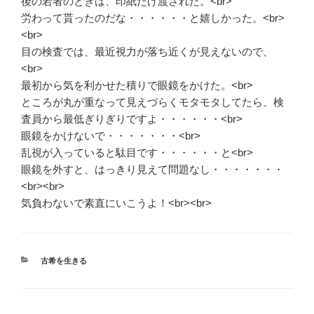
後の若者のときは、印紙だけ渡された。<br>
労わって貰ったのだな・・・・・・と嬉しかった。<br>
<br>
目の検査では、最近視力が落ち近くが見えないので、
<br>
最初から気を利かせた積りで眼鏡をかけた。<br>
ところが丸が重なって見えづらくモタモタしてたら、検
査員から最低ぎりぎりですよ・・・・・・<br>
眼鏡をかけないで・・・・・・・<br>
乱視が入っていると駄目です・・・・・・と<br>
眼鏡を外すと、はっきり見えて問題なし・・・・・・・
<br><br>
気負わないで素直にいこうよ！<br><br>
カ
古希を生きる
テ
ゴ
リ
ー