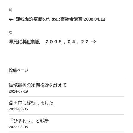
投
前
前
稿
の
運転免許更新のための高齢者講習 2008,04,12
ナ
投
ビ
稿
次
次
ゲ
の
早死に奨励制度 ２００８，０４，２２
投
ー
稿
シ
ョ
投稿ページ
ン
循環器科の定期検診を終えて
2024-07-19
益田市に移転しました
2023-03-06
「ひまわり」と戦争
2022-03-05