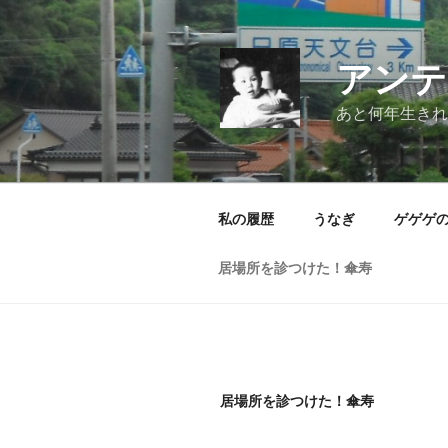
コ
ン
テ
アンテ
ン
ツ
あと何年生きれ
へ
ス
キ
ッ
私の履歴
うなぎ
ゲゲゲ
プ
居場所を診つけた！傘寿
居場所を診つけた！傘寿