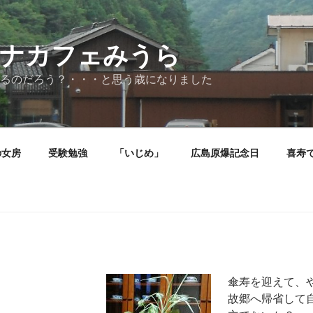
ナカフェみうら
るのだろう？・・・と思う歳になりました
の女房
受験勉強
「いじめ」
広島原爆記念日
喜寿
傘寿を迎えて、
故郷へ帰省して