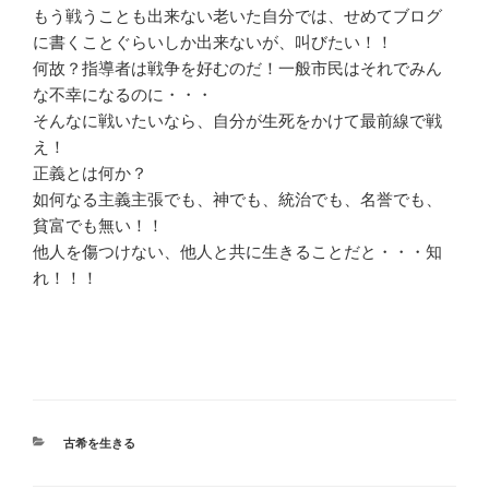
もう戦うことも出来ない老いた自分では、せめてブログ
に書くことぐらいしか出来ないが、叫びたい！！
何故？指導者は戦争を好むのだ！一般市民はそれでみん
な不幸になるのに・・・
そんなに戦いたいなら、自分が生死をかけて最前線で戦
え！
正義とは何か？
如何なる主義主張でも、神でも、統治でも、名誉でも、
貧富でも無い！！
他人を傷つけない、他人と共に生きることだと・・・知
れ！！！
カ
古希を生きる
テ
ゴ