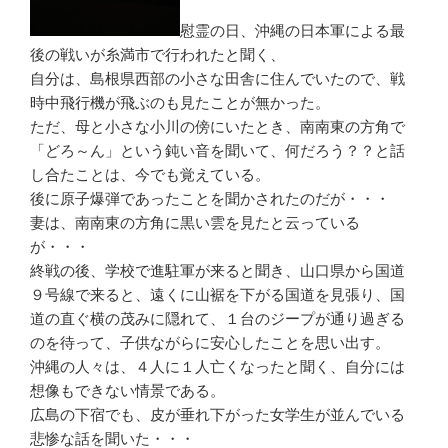
慰霊の日、沖縄の日本軍による最
後の戦いが糸満市で行われたと聞く、
自分は、島根県西部の小さな田舎に住んでいたので、戦
時中飛行機が飛ぶのも見たことが無かった。
ただ、母と小さな小川の傍にいたとき、南南東の方角で
「どろ～ん」という鈍い音を聞いて、何だろう？？と話
し合たことは、今でも覚えている。
後に原子爆弾であったことを聞かされたのだが・・・
妻は、南南東の方角に黒い雲を見たと云っている
が・・・
終戦の後、学校で進駐軍が来ると聞き、山口県から国道
９号線で来ると、遠くに山裾を下がる国道を見張り、国
道の直ぐ横の茂みに隠れて、１台のジープが通り過ぎる
のを待って、子供ながらに安心したことを思い出す。
沖縄の人々は、４人に１人亡くなったと聞く、自分には
想像もできない情景である。
広島の下宿でも、皮が垂れ下がった女学生が並んでいる
悲惨な話を聞いた・・・