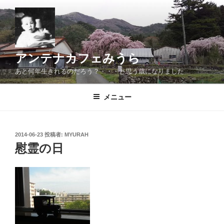
コ
ン
テ
ン
ツ
アンテナカフェみうら
へ
あと何年生きれるのだろう？・・・と思う歳になりました
ス
キ
メニュー
ッ
プ
投
2014-06-23
投稿者:
MYURAH
稿
慰霊の日
日: