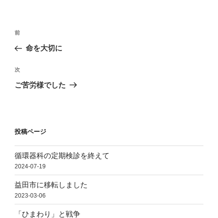
リ
ー
投
前
前
稿
の
命を大切に
ナ
投
ビ
稿
次
次
ゲ
の
ご苦労様でした
投
ー
稿
シ
ョ
投稿ページ
ン
循環器科の定期検診を終えて
2024-07-19
益田市に移転しました
2023-03-06
「ひまわり」と戦争