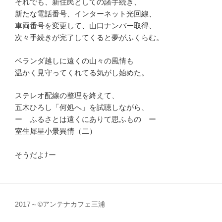
それでも、新住民としての諸手続き、
新たな電話番号、インターネット光回線、
車両番号を変更して、山口ナンバー取得、
次々手続きが完了してくると夢がふくらむ。
ベランダ越しに遠くの山々の風情も
温かく見守ってくれてる気がし始めた。
ステレオ配線の整理を終えて、
五木ひろし「何処へ」を試聴しながら、
ー ふるさとは遠くにありて思ふもの ー
室生犀星小景異情（二）
そうだよﾅー
2017～©アンテナカフェ三浦