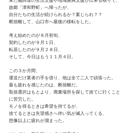
未だ義姉達の生活支援や地域振興支援が出来る積りで、
故郷「津和野町」へ帰ったが、
自分たちの生活が続けられるか？案じられ？？
断捨離して、山口市へ最後の移転をした。
考え始めたのが８月初旬、
契約したのが９月１日、
転居したのが９月２８日、
そして、今日はもう１１月４日。
この３か月間、
運送だけ業者の手を借り、他は全て二人で頑張った。
最も疲れを感じたのは、断捨離だ。
取捨選択はもとより、廃棄場所を探して捨てに行くこと
に苦労した。
モノを得るときは希望を持てるが、
捨てるときは失望感さへ伴い気が滅入ってくる、
想像以上に疲れが溜まった。