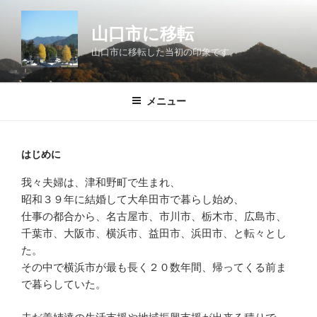
コ
ン
山口市に移転
テ
山口市に移転した当初の印象です。
ン
ツ
へ
メニュー
ス
キ
ッ
はじめに
プ
我々夫婦は、津和野町で生まれ、
昭和３９年に結婚して大牟田市で暮らし始め、
仕事の都合から、名古屋市、市川市、栃木市、広島市、
千葉市、大阪市、横浜市、益田市、浜田市、と転々とし
た。
その中で横浜市が最も長く２０数年間、帰ってくる前ま
で暮らしていた。